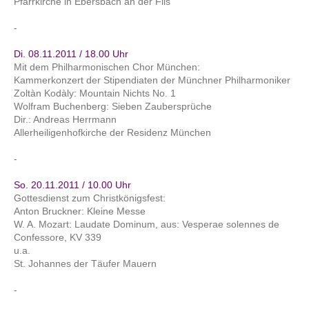
Pfarrkirche in Ebersbach an der Fils
-
Di. 08.11.2011 / 18.00 Uhr
Mit dem Philharmonischen Chor München:
Kammerkonzert der Stipendiaten der Münchner Philharmoniker
Zoltàn Kodàly: Mountain Nichts No. 1
Wolfram Buchenberg: Sieben Zaubersprüche
Dir.: Andreas Herrmann
Allerheiligenhofkirche der Residenz München
-
So. 20.11.2011 / 10.00 Uhr
Gottesdienst zum Christkönigsfest:
Anton Bruckner: Kleine Messe
W. A. Mozart: Laudate Dominum, aus: Vesperae solennes de
Confessore, KV 339
u.a.
St. Johannes der Täufer Mauern
-