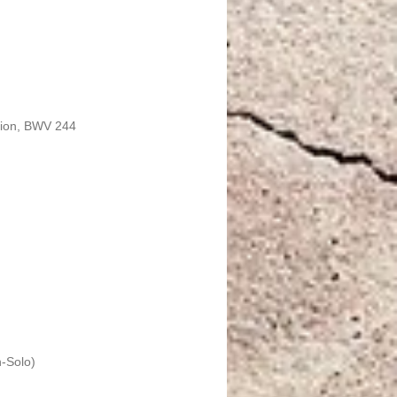
sion, BWV 244
n-Solo)